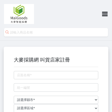
大麥採購網 叫貨店家註冊