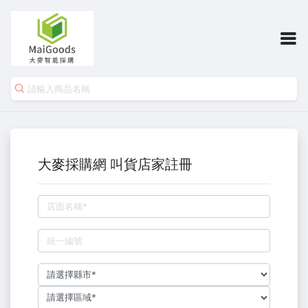
大麥採購網 叫貨店家註冊