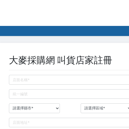
大麥採購網 叫貨店家註冊