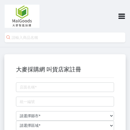
大麥採購網 叫貨店家註冊