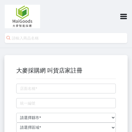
大麥採購網 叫貨店家註冊