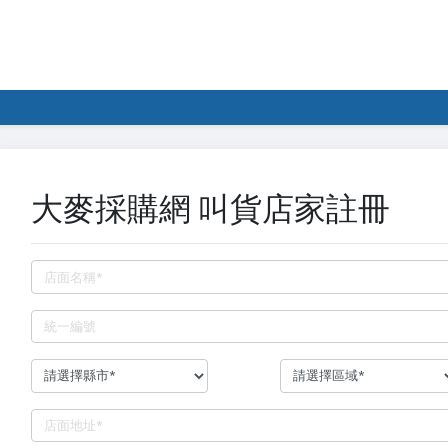
大麥採購網 叫貨店家註冊