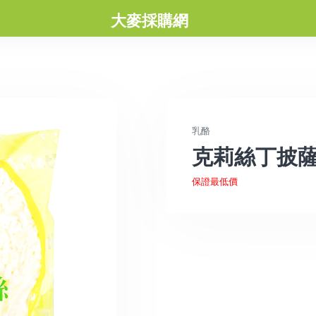
大麥採購網
乳酪
克莉絲丁披薩
保證最低價