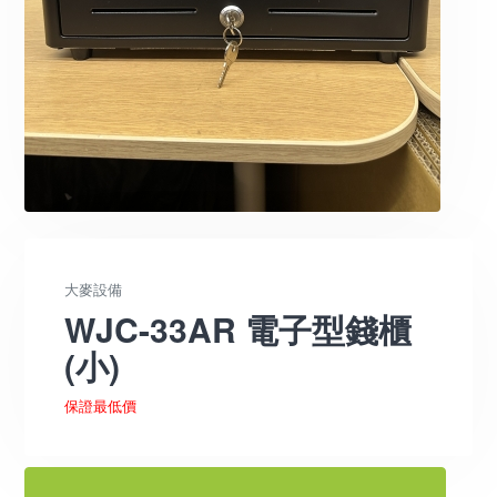
大麥設備
WJC-33AR 電子型錢櫃
(小)
保證最低價