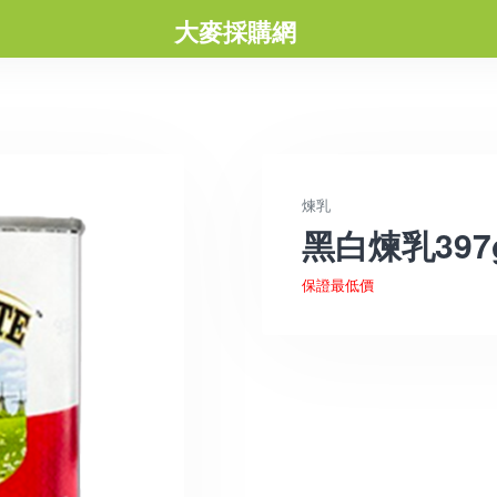
大麥採購網
煉乳
黑白煉乳397
保證最低價