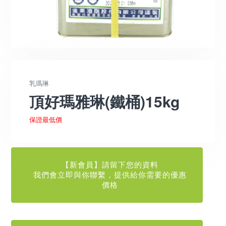
乳瑪琳
頂好瑪雅琳(鐵桶)15kg
保證最低價
【新會員】請留下您的資料
我們會立即與你聯繫，提供給你需要的優惠
價格