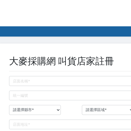
大麥採購網 叫貨店家註冊