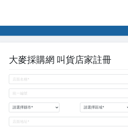
大麥採購網 叫貨店家註冊