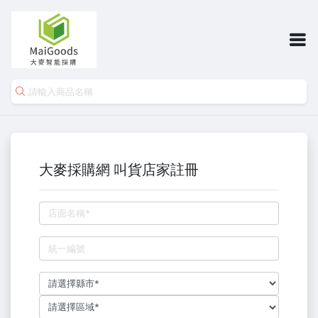
大麥採購網 叫貨店家註冊