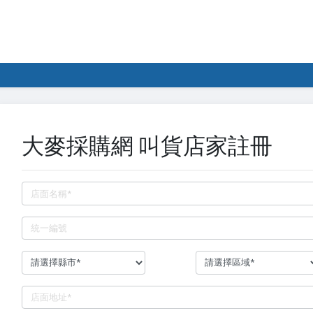
大麥採購網 叫貨店家註冊