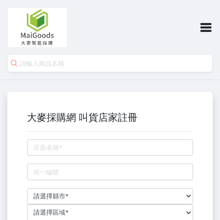
大麥採購網 叫貨店家註冊