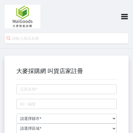
大麥採購網 叫貨店家註冊